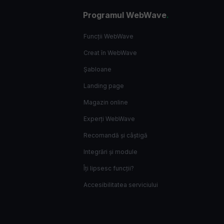
Programul WebWave
.
Funcții WebWave
Creat în WebWave
Șabloane
Landing page
Magazin online
Experți WebWave
Recomandă și câștigă
Integrări și module
Îți lipsesc funcții?
Accesibilitatea serviciului