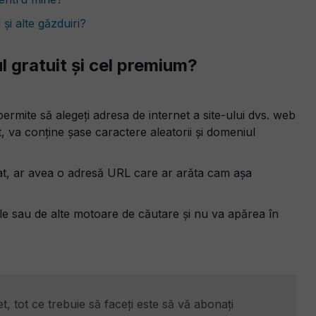
și alte găzduiri?
l gratuit și cel premium?
rmite să alegeți adresa de internet a site-ului dvs. web
 va conține șase caractere aleatorii și domeniul
icat, ar avea o adresă URL care ar arăta cam așa
gle sau de alte motoare de căutare și nu va apărea în
t, tot ce trebuie să faceți este să vă abonați