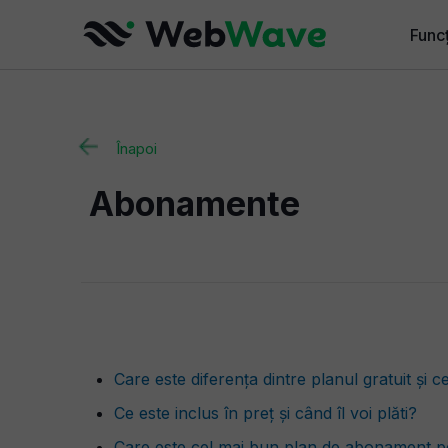
Funcț
Funcț
Funcț
Înapoi
Pentr
Abonamente
Funcț
Care este diferența dintre planul gratuit și 
Ce este inclus în preț și când îl voi plăti?
Care este cel mai bun plan de abonament 