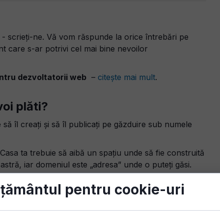
e - scrieți-ne. Vă vom răspunde la orice întrebări pe
care s-ar potrivi cel mai bine nevoilor
tru dezvoltatorii web
–
citește mai mult
.
voi plăti?
e să îl creați și să îl publicați pe găzduire sub numele
Casa ta trebuie să aibă un spațiu unde să fie construită
stră, iar domeniul este „adresa” unde o puteți găsi.
țământul pentru cookie-uri
 set de servicii și caracteristici enumerate.
Aflați mai