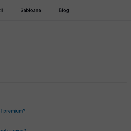
ii
Șabloane
Blog
ii de proiectare
ii pentru afaceri
u Agenții, Freelancer-i
ii noi
cel premium?
pentru mine?