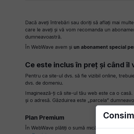
Dacă aveți întrebări sau doriți să aflați mai mult
care le aveți și vă vom recomanda un abonament 
dumneavoastră.
În WebWave avem și
un abonament special pen
Ce este inclus în preț și când îl 
Pentru ca site-ul dvs. să fie vizibil online, trebui
dvs. de domeniu.
Imaginează-ți că site-ul tău web este ca o casă.
și o adresă.
Găzduirea este „parcela” dumneavoa
Consim
Plan Premium
În WebWave plătiți o sumă mică de bani pentru un