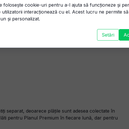
e folosește cookie-uri pentru a-l ajuta să funcționeze și pe
 utilizatorii interacționează cu el. Acest lucru ne permite s
un și personalizat.
Setări
Ac
nul Premium.
ți separat, deoarece plățile sunt adesea colectate în
 plăti pentru Planul Premium în fiecare lună, dar pentru