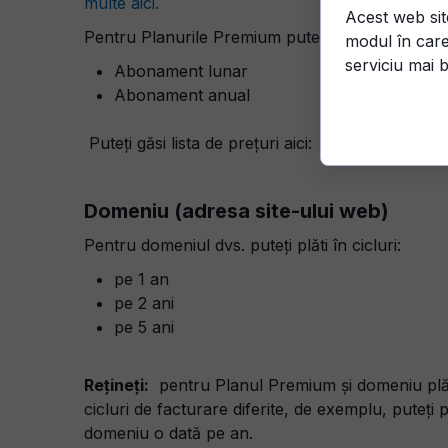
multe aici.
Acest web sit
Pentru Planurile Premium puteți alege:
modul în care
serviciu mai b
Abonament lunar
Abonament anual
Puteți găsi lista de prețuri aici:
Începeți cu Pla
Domeniu (adresa site-ului web)
Pentru domeniul dvs. puteți plăti în cicluri:
pe 1 an
pe 2 ani
pe 5 ani
Rețineți:
pentru Planul Premium și domeniu plăti
cicluri de facturare diferite, de exemplu, puteți
domeniu o dată pe an.