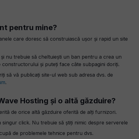
nt pentru mine?
nele care doresc să construiască ușor și rapid un site
 și nu trebuie să cheltuiești un ban pentru a crea un
le constructorului și puteți face câte subpagini doriți.
ți să vă publicați site-ul web sub adresa dvs. de
ium
.
Wave Hosting și o altă găzduire?
erită de orice altă găzduire oferită de alți furnizori.
singur click. Nu trebuie să știți nimic despre serverele
 ocupă de problemele tehnice pentru dvs.