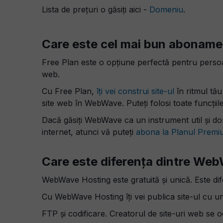
Lista de prețuri o găsiți aici -
Domeniu
.
Care este cel mai bun aboname
Free Plan este o opțiune perfectă pentru persoa
web.
Cu Free Plan,
îți vei construi site-ul
în ritmul tău
site web în WebWave.
Puteți folosi toate funcții
Dacă găsiți WebWave ca un instrument util și dori
internet, atunci vă puteți
abona la Planul Prem
Care este diferența dintre Web
WebWave Hosting este gratuită și unică.
Este dif
Cu WebWave Hosting îți vei publica site-ul cu un 
FTP și codificare. Creatorul de site-uri web se