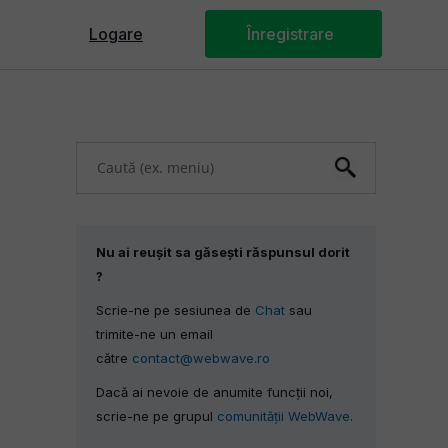
Logare
Panoul Webmastera
Înregistrare
U
s
e
u
p
Nu ai reușit sa găsești răspunsul dorit
a
?
n
Scrie-ne pe sesiunea de
Chat
sau
d
trimite-ne un email
d
către
contact@webwave.ro
o
Dacă ai nevoie de anumite funcții noi,
w
scrie-ne pe grupul
comunității WebWave
.
n
a