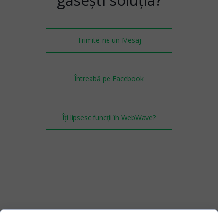
găsești soluția?
Trimite-ne un Mesaj
Întreabă pe Facebook
Îți lipsesc funcții în WebWave?