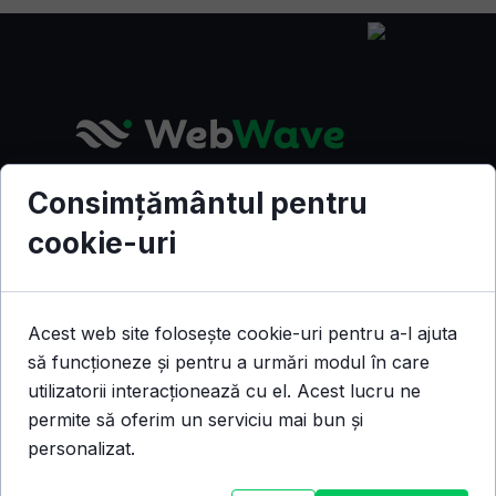
Creează Site-uri Web si Magazine
Consimțământul pentru
Online cu ajutorul platformei
cookie-uri
WebWave ! Alege unul dintre
șabloanele deja optimizate pentru
dispozitivele mobile și modifică-l
Acest web site folosește cookie-uri pentru a-l ajuta
după propriile necesități sau
să funcționeze și pentru a urmări modul în care
începe cu o pagina curată.
utilizatorii interacționează cu el. Acest lucru ne
contact@webwave.ro
permite să oferim un serviciu mai bun și
personalizat.
Scrie-ne pe chat