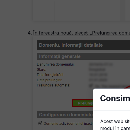
În fereastra nouă, alegeți „Prelungirea dome
Consim
Acest web sit
modul în care