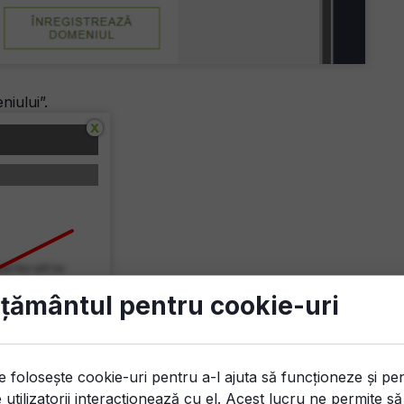
niului”.
țământul pentru cookie-uri
e folosește cookie-uri pentru a-l ajuta să funcționeze și pe
 utilizatorii interacționează cu el. Acest lucru ne permite s