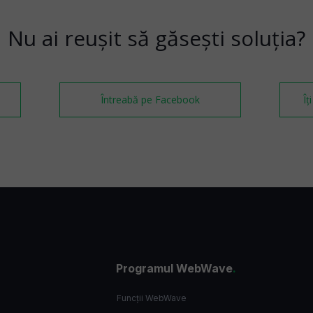
Nu ai reușit să găsești soluția?
Întreabă pe Facebook
Îț
Programul WebWave
.
Funcții WebWave