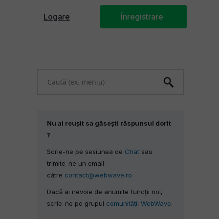
Logare
Panoul Webmastera
Înregistrare
U
s
e
u
p
Nu ai reușit sa găsești răspunsul dorit
a
?
n
Scrie-ne pe sesiunea de
Chat
sau
d
trimite-ne un email
d
către
contact@webwave.ro
o
Dacă ai nevoie de anumite funcții noi,
w
scrie-ne pe grupul
comunității WebWave
.
n
a