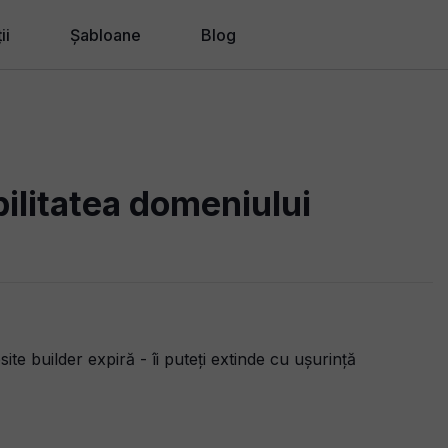
ii
Șabloane
Blog
ii de proiectare
ii pentru afaceri
u Agenții, Freelancer-i
ilitatea domeniului
ii noi
e builder expiră - îi puteți extinde cu ușurință