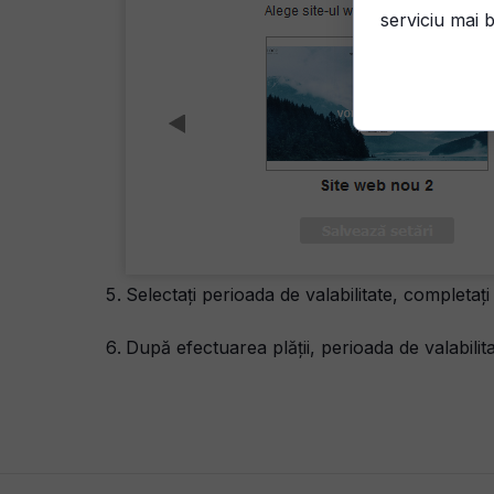
serviciu mai b
Selectați perioada de valabilitate, completați
După efectuarea plății, perioada de valabilita