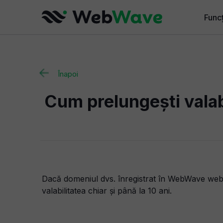
Funcț
Funcț
Funcț
Înapoi
Pentr
Cum prelungești valab
Funcț
Dacă domeniul dvs. înregistrat în WebWave websit
valabilitatea chiar și până la 10 ani.