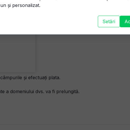
un și personalizat.
Setări
Ac
 câmpurile și efectuați plata.
te a domeniului dvs. va fi prelungită.