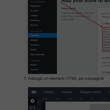
Adaugă un element HTML pe subpagină