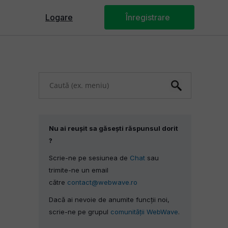
Logare
Panoul Webmastera
Înregistrare
U
s
e
u
p
Nu ai reușit sa găsești răspunsul dorit
a
?
n
Scrie-ne pe sesiunea de
Chat
sau
d
trimite-ne un email
d
către
contact@webwave.ro
o
Dacă ai nevoie de anumite funcții noi,
w
scrie-ne pe grupul
comunității WebWave
.
n
a