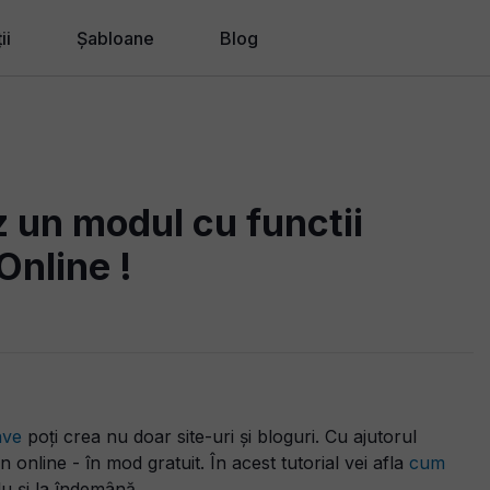
ii
Șabloane
Blog
ii de proiectare
ii pentru afaceri
u Agenții, Freelancer-i
 un modul cu functii
ii noi
Online !
ave
poți crea nu doar site-uri și bloguri. Cu ajutorul
 online - în mod gratuit. În acest tutorial vei afla
cum
u și la îndemână.