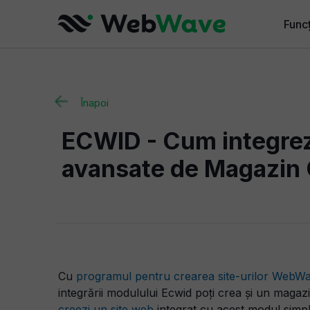
Funcț
Funcț
Funcț
Înapoi
Pentr
ECWID - Cum integrez
Funcț
avansate de Magazin 
Cu
programul pentru crearea site-urilor WebW
integrării modulului Ecwid poți crea și un magazin
creezi un site web
integrat cu acest modul simpl