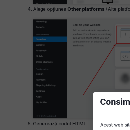
Alege opțiunea
Other platforms
(Alte platf
Consim
Generează codul HTML
Acest web sit