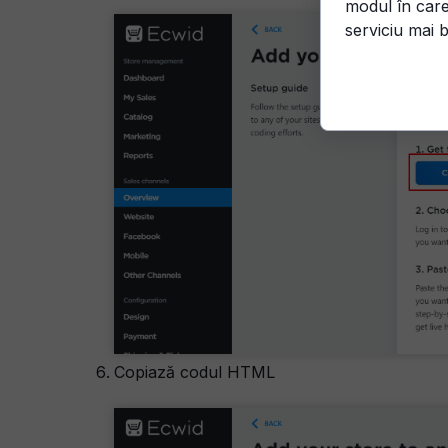
modul în care
serviciu mai b
Copiază codul HTML